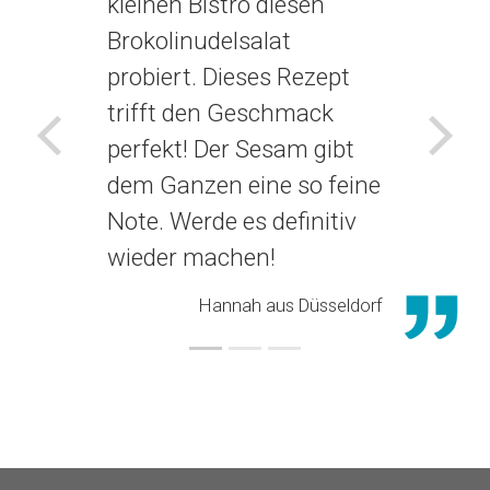
kleinen Bistro diesen
Brokolinudelsalat
probiert. Dieses Rezept
trifft den Geschmack
perfekt! Der Sesam gibt
Voriges
Näch
dem Ganzen eine so feine
Note. Werde es definitiv
wieder machen!
Hannah aus Düsseldorf