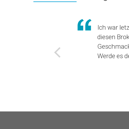
Ich war let
diesen Brok
Geschmack 
Werde es d
Voriges