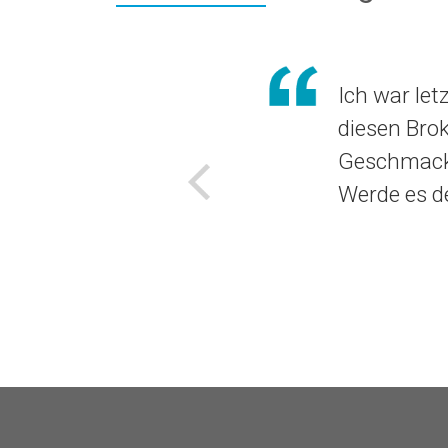
Ich war let
diesen Brok
Geschmack 
Werde es d
Voriges