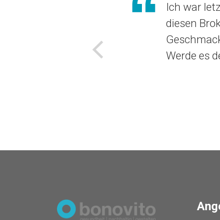
Ich war let
diesen Brok
Geschmack 
Werde es d
Voriges
Ang