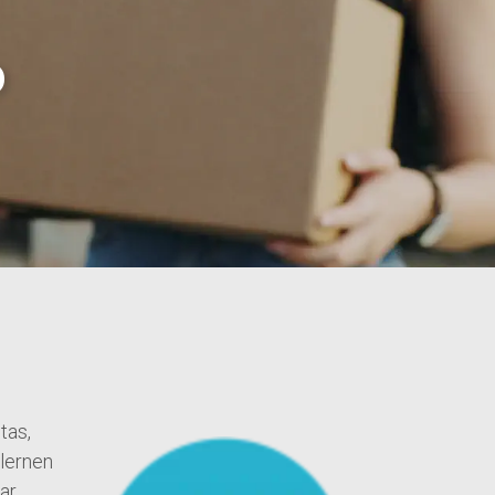
o
tas,
lernen
ar,